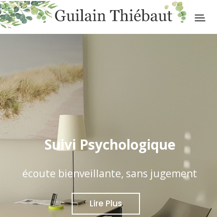
Suivi Psychologique
écoute bienveillante, sans jugement
L
i
r
e
P
l
u
s